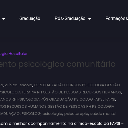
Graduação
Pós-Graduação
Formações
ogia Hospitalar
ento psicológico comunitário
,
,
co
clínica-escola
ESPECIALIZAÇÃO CURSOS PSICOLOGIA GESTÃO
,
PSICOLOGIA TERAPIA RH GESTÃO DE PESSOAS RECURSOS HUMANOS
,
,
MANOS RH PSICOLOGIA PÓS GRADUAÇÃO PSICOLOG FAPSI
FAPSI
OS RECURSOS HUMANOS GESTÃO DE PESSOAS RH PSICOLOGIA
,
,
,
,
GRADUAÇÃO
PSICOLOG
psicologia
psicoterapia
saúde mental
com o melhor acompanhamento na clínica-escola da FAPSI –