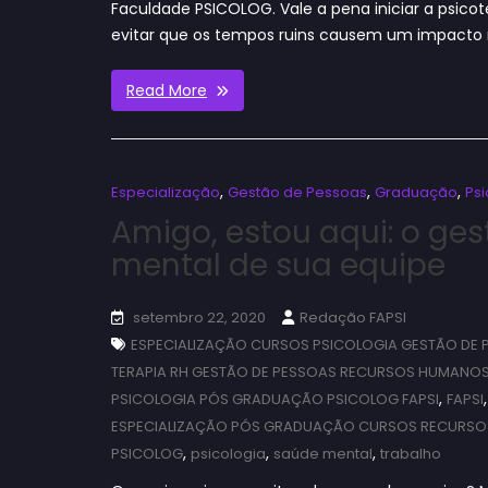
Faculdade PSICOLOG. Vale a pena iniciar a psico
evitar que os tempos ruins causem um impacto
Read More
,
,
,
Especialização
Gestão de Pessoas
Graduação
Psi
Amigo, estou aqui: o ge
mental de sua equipe
setembro 22, 2020
Redação FAPSI
ESPECIALIZAÇÃO CURSOS PSICOLOGIA GESTÃO DE 
TERAPIA RH GESTÃO DE PESSOAS RECURSOS HUMANO
,
PSICOLOGIA PÓS GRADUAÇÃO PSICOLOG FAPSI
FAPSI
ESPECIALIZAÇÃO PÓS GRADUAÇÃO CURSOS RECURSOS
,
,
,
PSICOLOG
psicologia
saúde mental
trabalho