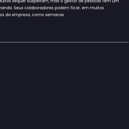
itos sequer suspeitam, mas o gestor de pessoas tem um
anda. Seus colaboradores podem ficar, em muitos
rnos da empresa, como semanas