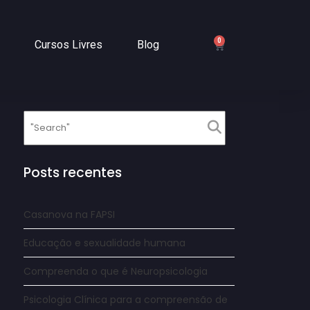
0
Cursos Livres
Blog
Posts recentes
Casanova na FAPSI
Educação e sexualidade humana
Compreenda o que é Neuropsicologia
Psicologia Clínica para a compreensão de