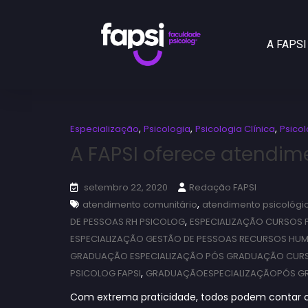
A FAPSI
,
,
,
Especialização
Psicologia
Psicologia Clínica
Psicol
A FAPSI oferece atendim
setembro 22, 2020
Redação FAPSI
,
atendimento comunitário
atendimento psicológi
,
DE PESSOAS RH PSICOLOG
ESPECIALIZAÇÃO CURSOS 
ESPECIALIZAÇÃO GESTÃO DE PESSOAS RECURSOS HU
GRADUAÇÃO ESPECIALIZAÇÃO PÓS GRADUAÇÃO CURS
,
PSICOLOG FAPSI
GRADUAÇÃOESPECIALIZAÇÃOPÓS 
Com extrema praticidade, todos podem contar 