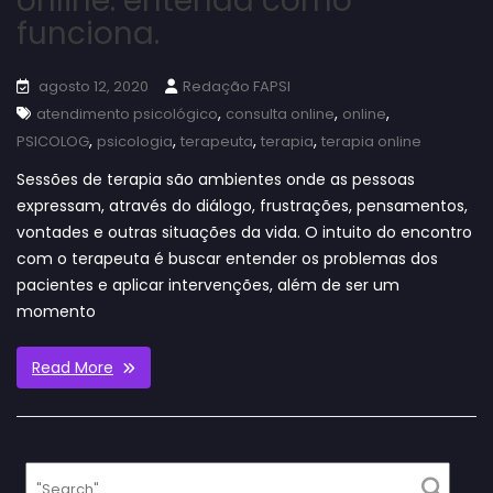
online: entenda como
funciona.
agosto 12, 2020
Redação FAPSI
,
,
,
atendimento psicológico
consulta online
online
,
,
,
,
PSICOLOG
psicologia
terapeuta
terapia
terapia online
Sessões de terapia são ambientes onde as pessoas
expressam, através do diálogo, frustrações, pensamentos,
vontades e outras situações da vida. O intuito do encontro
com o terapeuta é buscar entender os problemas dos
pacientes e aplicar intervenções, além de ser um
momento
Read More