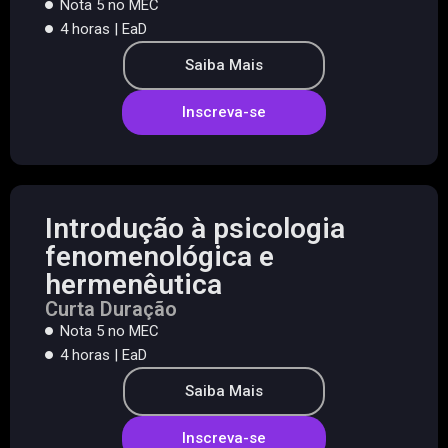
Nota 5 no MEC
4 horas | EaD
Saiba Mais
Inscreva-se
Introdução à psicologia
fenomenológica e
hermenêutica
Curta Duração
Nota 5 no MEC
4 horas | EaD
Saiba Mais
Inscreva-se