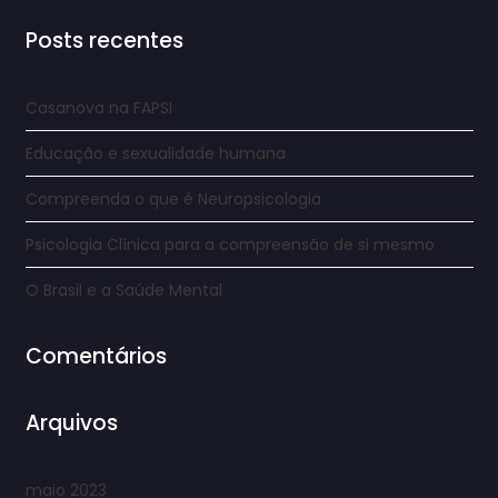
Posts recentes
Casanova na FAPSI
Educação e sexualidade humana
Compreenda o que é Neuropsicologia
Psicologia Clínica para a compreensão de si mesmo
O Brasil e a Saúde Mental
Comentários
Arquivos
maio 2023