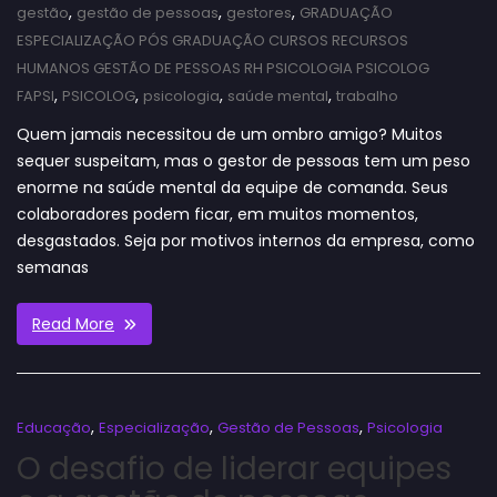
,
,
,
gestão
gestão de pessoas
gestores
GRADUAÇÃO
ESPECIALIZAÇÃO PÓS GRADUAÇÃO CURSOS RECURSOS
HUMANOS GESTÃO DE PESSOAS RH PSICOLOGIA PSICOLOG
,
,
,
,
FAPSI
PSICOLOG
psicologia
saúde mental
trabalho
Quem jamais necessitou de um ombro amigo? Muitos
sequer suspeitam, mas o gestor de pessoas tem um peso
enorme na saúde mental da equipe de comanda. Seus
colaboradores podem ficar, em muitos momentos,
desgastados. Seja por motivos internos da empresa, como
semanas
Read More
,
,
,
Educação
Especialização
Gestão de Pessoas
Psicologia
O desafio de liderar equipes