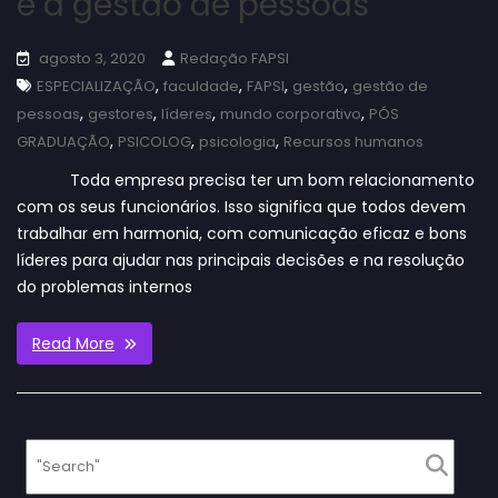
e a gestão de pessoas
agosto 3, 2020
Redação FAPSI
,
,
,
,
ESPECIALIZAÇÃO
faculdade
FAPSI
gestão
gestão de
,
,
,
,
pessoas
gestores
líderes
mundo corporativo
PÓS
,
,
,
GRADUAÇÃO
PSICOLOG
psicologia
Recursos humanos
Toda empresa precisa ter um bom relacionamento
com os seus funcionários. Isso significa que todos devem
trabalhar em harmonia, com comunicação eficaz e bons
líderes para ajudar nas principais decisões e na resolução
do problemas internos
Read More