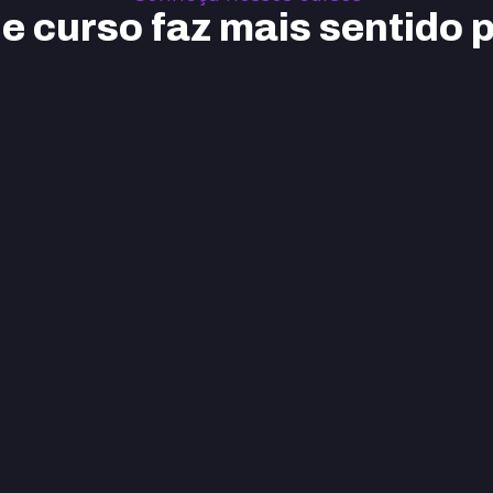
de curso faz mais sentido 
ós-Graduação
Cursos Livre
 cursos
Ver cursos