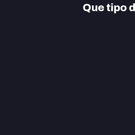
Que tipo 
Graduação
P
Ver cursos
Ver