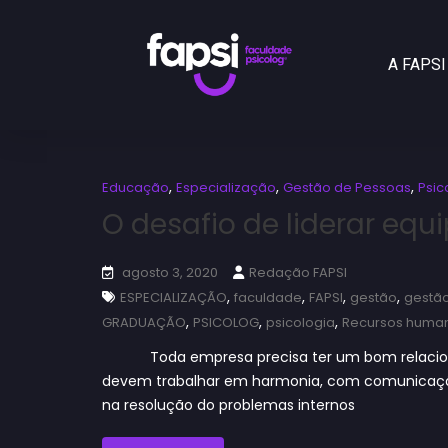
A FAPSI
,
,
,
Educação
Especialização
Gestão de Pessoas
Psic
O desafio de liderar equ
agosto 3, 2020
Redação FAPSI
,
,
,
,
ESPECIALIZAÇÃO
faculdade
FAPSI
gestão
gestã
,
,
,
GRADUAÇÃO
PSICOLOG
psicologia
Recursos huma
Toda empresa precisa ter um bom relacioname
devem trabalhar em harmonia, com comunicação e
na resolução do problemas internos