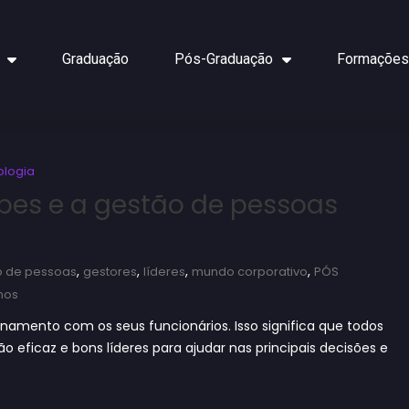
Graduação
Pós-Graduação
Formações
ologia
ipes e a gestão de pessoas
,
,
,
,
o de pessoas
gestores
líderes
mundo corporativo
PÓS
nos
nto com os seus funcionários. Isso significa que todos
ficaz e bons líderes para ajudar nas principais decisões e