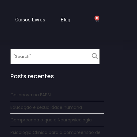
0
Cursos Livres
Blog
Posts recentes
Casanova na FAPSI
Educação e sexualidade humana
Compreenda o que é Neuropsicologia
Psicologia Clínica para a compreensão de