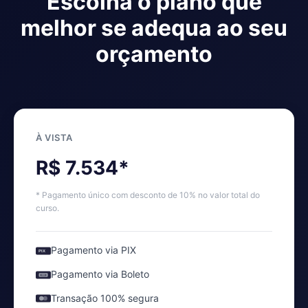
Escolha o plano que
melhor se adequa ao seu
orçamento
À VISTA
R$ 7.534*
* Pagamento único com desconto de 10% no valor total do
curso.
Pagamento via PIX
PIX
Pagamento via Boleto
Transação 100% segura