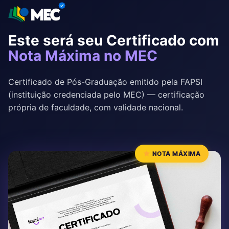
● Módulo 8:
Este será seu Certificado com
Intervenção Clínica com Crianças e
Nota Máxima no MEC
Adolescentes
Certificado de Pós-Graduação emitido pela FAPSI
(instituição credenciada pelo MEC) — certificação
própria de faculdade, com validade nacional.
NOTA MÁXIMA
● Módulo 9:
Estratégias de intervenção e análise de
casos clínicos em Análise do