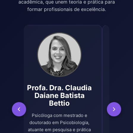
acadêmica, que unem teoria e prática para
formar profissionais de excelência.
Profa. Dra. Claudia
na
Profa.
Daiane Batista
o
F
Bettio
 e
Psicóloga
Psicóloga com mestrado e
com expe
doutorado em Psicobiologia,
cia
pesquisa s
atuante em pesquisa e prática
anos
e form