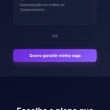
Especialização em Análise do
Professo
Comportamento
Comport
Quero garantir minha vaga