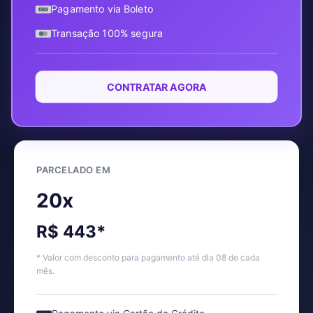
Pagamento via Boleto
Transação 100% segura
CONTRATAR AGORA
PARCELADO EM
20x
R$ 443*
* Valor com desconto para pagamento até dia 08 de cada
mês.