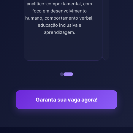
analítico-comportamental, com
Psicolog
foco em desenvolvimento
Co
humano, comportamento verbal,
educação inclusiva e
aprendizagem.
Garanta sua vaga agora!