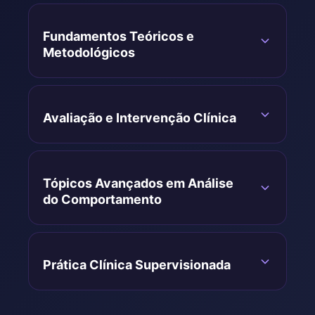
Fundamentos Teóricos e
Metodológicos
● Módulo 1:
Avaliação e Intervenção Clínica
Psicologia e Behaviorismos
● Módulo 4:
Tópicos Avançados em Análise
Análise Funcional
do Comportamento
● Módulo 11:
Prática Clínica Supervisionada
Autocontrole na Análise do
Comportamento
● Módulo 5:
● Módulo 14:
● Módulo 2: