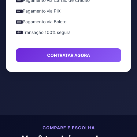
Pagamento via Cartão de Crédito
VISA
Pagamento via PIX
PIX
Pagamento via Boleto
Transação 100% segura
CONTRATAR AGORA
COMPARE E ESCOLHA