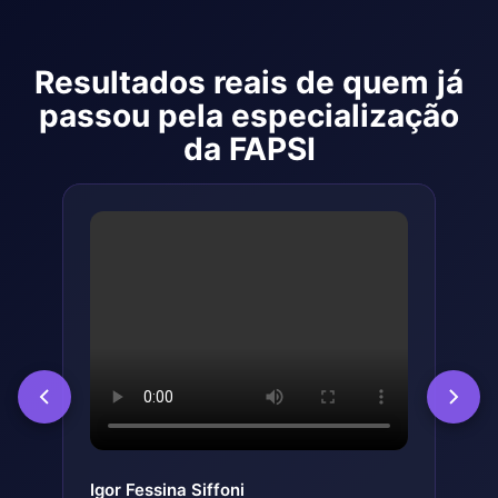
Resultados reais de quem já
passou pela especialização
da FAPSI
Gabriela Pacube
Vaness