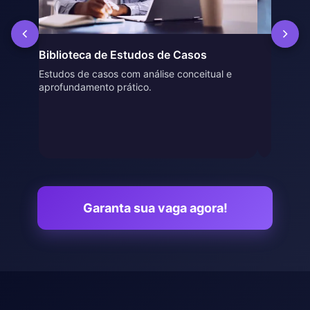
Biblioteca de Estudos de Casos
Supervi
● Módulo 13:
Estudos de casos com análise conceitual e
Com prof
aprofundamento prático.
clínica p
Psicofarmacologia
● Módulo 16:
● Módulo 7:
Onboarding em Psicologia Clínica
Analítico-Comportamental
Intervenção Clínica com Casais Grupos
e Famílias
Garanta sua vaga agora!