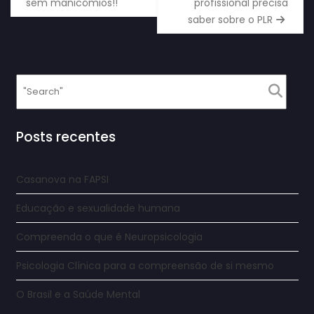
sem manicômios!!
profissional precisa
saber sobre o PLR
Posts recentes
Casanova na FAPSI
Educação e sexualidade humana
Compreenda o que é Neuropsicologia
Psicologia Clínica para a compreensão de si mesmo
O Brasil e a Saúde Mental