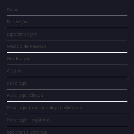
Dicas
Educação
Especialização
Gestão de Pessoas
Graduação
Outros
Psicologia
Psicologia Clínica
Psicologia fenomenologia existencial
Psicologia Hospitalar
Recursos Humanos