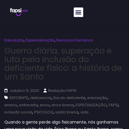
,
,
Educação
Especialização
Recursos Humanos
Guerra diária, superação e
luta pela inclusão do
deficiente físico: a história de
um Santo
outubro 11, 2020
Redação FAPSI
,
,
,
,
DEFCIENTE
deficiencia
Dia do deficiente
educação
,
,
,
,
,
,
ensino
entrevista
erico
erico brena
ESPECIALIZAÇÃO
FAPSI
,
,
,
inclusão social
PSICOLOG
santo brena
vida
Quando a gente perde algo fisicamente, nós ganhamos