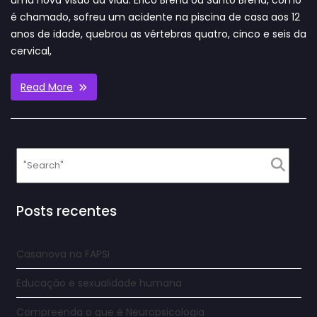
uma nova visão da vida. Érico Brena ou Santo Brena, como
é chamado, sofreu um acidente na piscina de casa aos 12
anos de idade, quebrou as vértebras quatro, cinco e seis da
cervical,
Read More
Posts recentes
Casanova na FAPSI
Educação e sexualidade humana
Compreenda o que é Neuropsicologia