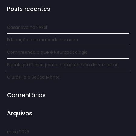
Posts recentes
Casanova na FAPSI
Educação e sexualidade humana
Compreenda o que é Neuropsicologia
Psicologia Clínica para a compreensão de si mesmo
O Brasil e a Saúde Mental
Comentários
Arquivos
maio 2023