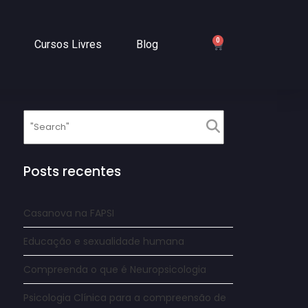
0
Cursos Livres
Blog
Posts recentes
Casanova na FAPSI
Educação e sexualidade humana
Compreenda o que é Neuropsicologia
Psicologia Clínica para a compreensão de