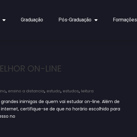
Graduação
Pós-Graduação
Formações
ELHOR ON-LINE
,
,
,
,
ino
ensino a distancia
estudo
estudos
leitura
 grandes inimigas de quem vai estudar on-line. Além de
nternet, certifique-se de que no horário escolhido para
esso no