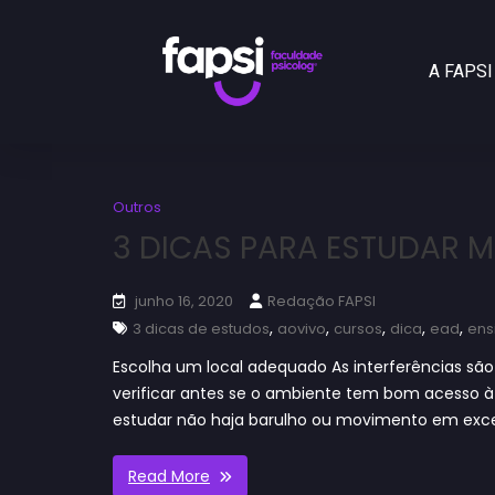
A FAPSI
Outros
3 DICAS PARA ESTUDAR M
junho 16, 2020
Redação FAPSI
,
,
,
,
,
3 dicas de estudos
aovivo
cursos
dica
ead
ens
Escolha um local adequado As interferências são
verificar antes se o ambiente tem bom acesso à i
estudar não haja barulho ou movimento em exc
Read More